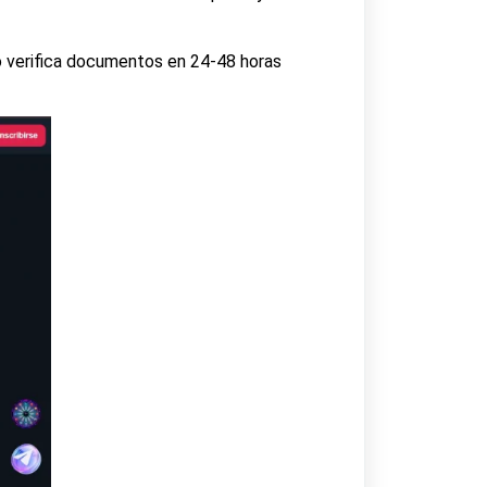
o verifica documentos en 24-48 horas