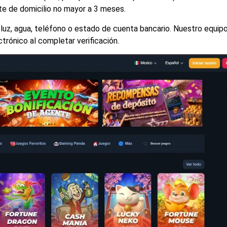
te de domicilio no mayor a 3 meses.
uz, agua, teléfono o estado de cuenta bancario. Nuestro equip
ctrónico al completar verificación.