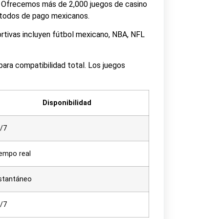
. Ofrecemos más de 2,000 juegos de casino
étodos de pago mexicanos.
rtivas incluyen fútbol mexicano, NBA, NFL
ara compatibilidad total. Los juegos
Disponibilidad
/7
empo real
stantáneo
/7