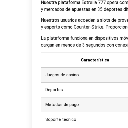
Nuestra plataforma Estrella 777 opera co
y mercados de apuestas en 35 deportes dif
Nuestros usuarios acceden a slots de prov
y esports como Counter-Strike. Proporciona
La plataforma funciona en dispositivos móv
cargan en menos de 3 segundos con conexi
Característica
Juegos de casino
Deportes
Métodos de pago
Soporte técnico