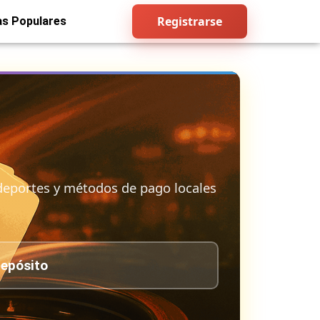
Registrarse
s Populares
 deportes y métodos de pago locales
depósito