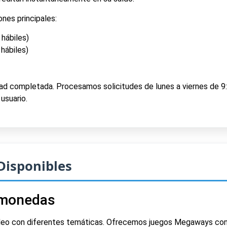
ones principales:
 hábiles)
 hábiles)
tidad completada. Procesamos solicitudes de lunes a viernes de 
usuario.
Disponibles
amonedas
ideo con diferentes temáticas. Ofrecemos juegos Megaways con