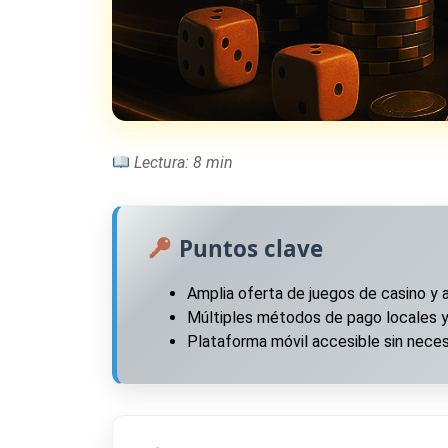
Lectura: 8 min
Puntos clave
Amplia oferta de juegos de casino y
Múltiples métodos de pago locales y
Plataforma móvil accesible sin nece