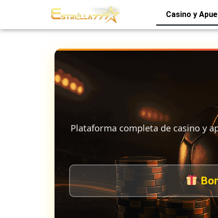
Casino y Apue
Plataforma completa de casino y ap
Bon