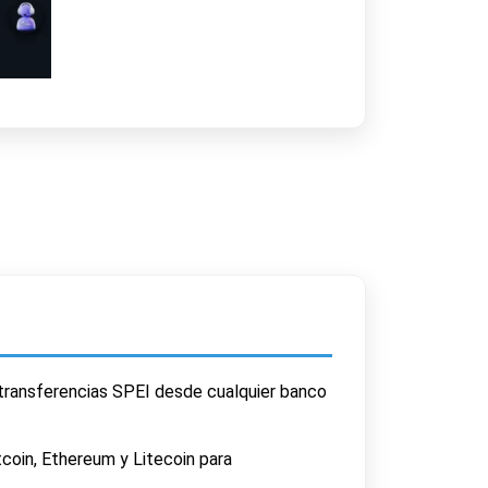
transferencias SPEI desde cualquier banco
tcoin, Ethereum y Litecoin para