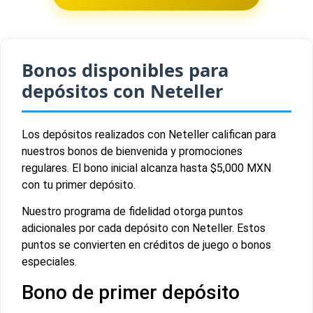
Bonos disponibles para
depósitos con Neteller
Los depósitos realizados con Neteller califican para
nuestros bonos de bienvenida y promociones
regulares. El bono inicial alcanza hasta $5,000 MXN
con tu primer depósito.
Nuestro programa de fidelidad otorga puntos
adicionales por cada depósito con Neteller. Estos
puntos se convierten en créditos de juego o bonos
especiales.
Bono de primer depósito