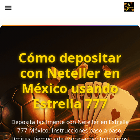
Cómo depositar
con Neteller en
México usando
Estrella 777
Deposita fácilmente con Neteller en Estrella
777 México. Instrucciones paso a paso,
límites, tiempos de procesamiento y bonos