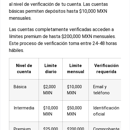
al nivel de verificación de tu cuenta. Las cuentas
básicas permiten depósitos hasta $10,000 MXN
mensuales.
Las cuentas completamente verificadas acceden a
límites premium de hasta $200,000 MXN mensuales.
Este proceso de verificación toma entre 24-48 horas
hábiles.
Nivel de
Límite
Límite
Verificación
cuenta
diario
mensual
requerida
Básica
$2,000
$10,000
Email y
MXN
MXN
teléfono
Intermedia
$10,000
$50,000
Identificación
MXN
MXN
oficial
Premium
$25,000
$200,000
Comprobante