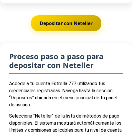
Depositar con Neteller
Proceso paso a paso para
depositar con Neteller
Accede a tu cuenta Estrella 777 utilizando tus
credenciales registradas. Navega hasta la sección
“Depósitos” ubicada en el menú principal de tu panel
de usuario.
Selecciona “Neteller” de la lista de métodos de pago
disponibles. El sistema mostrará automáticamente los
límites y comisiones aplicables para tu nivel de cuenta.