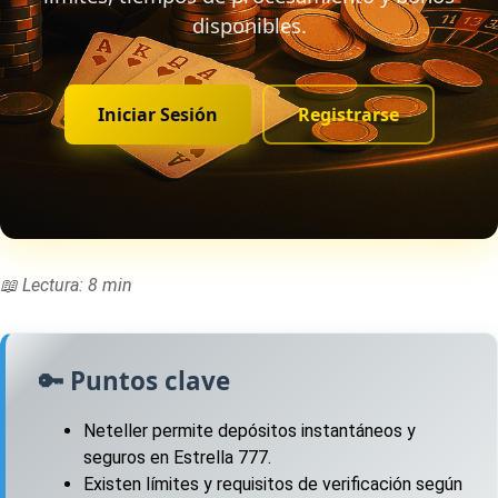
disponibles.
Iniciar Sesión
Registrarse
📖 Lectura: 8 min
🔑 Puntos clave
Neteller permite depósitos instantáneos y
seguros en Estrella 777.
Existen límites y requisitos de verificación según