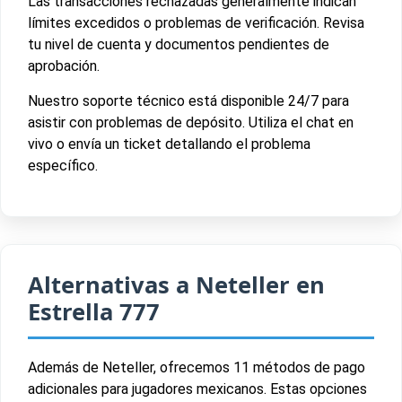
Las transacciones rechazadas generalmente indican
límites excedidos o problemas de verificación. Revisa
tu nivel de cuenta y documentos pendientes de
aprobación.
Nuestro soporte técnico está disponible 24/7 para
asistir con problemas de depósito. Utiliza el chat en
vivo o envía un ticket detallando el problema
específico.
Alternativas a Neteller en
Estrella 777
Además de Neteller, ofrecemos 11 métodos de pago
adicionales para jugadores mexicanos. Estas opciones