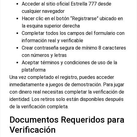
Acceder al sitio oficial Estrella 777 desde
cualquier navegador
Hacer clic en el botón “Registrarse” ubicado en
la esquina superior derecha
Completar todos los campos del formulario con
información real y verificable
Crear contraseña segura de mínimo 8 caracteres
con números y letras
Aceptar términos y condiciones de uso de la
plataforma
Una vez completado el registro, puedes acceder
inmediatamente a juegos de demostración. Para jugar
con dinero real necesitas completar la verificación de
identidad. Los retiros solo están disponibles después
de la verificación completa.
Documentos Requeridos para
Verificación