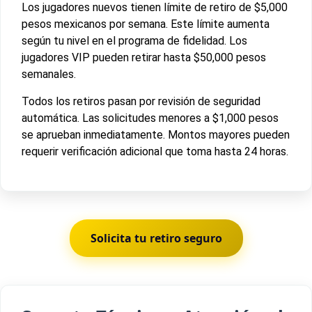
Los jugadores nuevos tienen límite de retiro de $5,000
pesos mexicanos por semana. Este límite aumenta
según tu nivel en el programa de fidelidad. Los
jugadores VIP pueden retirar hasta $50,000 pesos
semanales.
Todos los retiros pasan por revisión de seguridad
automática. Las solicitudes menores a $1,000 pesos
se aprueban inmediatamente. Montos mayores pueden
requerir verificación adicional que toma hasta 24 horas.
Solicita tu retiro seguro