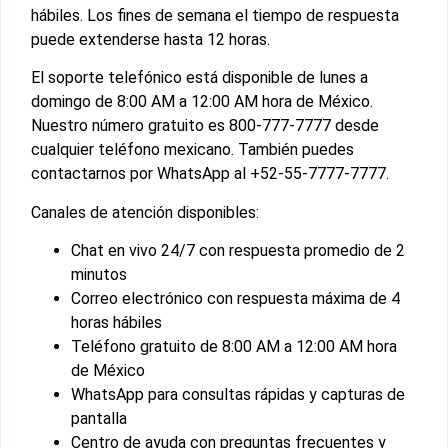
hábiles. Los fines de semana el tiempo de respuesta
puede extenderse hasta 12 horas.
El soporte telefónico está disponible de lunes a
domingo de 8:00 AM a 12:00 AM hora de México.
Nuestro número gratuito es 800-777-7777 desde
cualquier teléfono mexicano. También puedes
contactarnos por WhatsApp al +52-55-7777-7777.
Canales de atención disponibles:
Chat en vivo 24/7 con respuesta promedio de 2
minutos
Correo electrónico con respuesta máxima de 4
horas hábiles
Teléfono gratuito de 8:00 AM a 12:00 AM hora
de México
WhatsApp para consultas rápidas y capturas de
pantalla
Centro de ayuda con preguntas frecuentes y