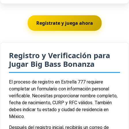
Regístrate y juega ahora
Registro y Verificación para
Jugar Big Bass Bonanza
El proceso de registro en Estrella 777 requiere
completar un formulario con información personal
verificable. Necesitas proporcionar nombre completo,
fecha de nacimiento, CURP y RFC válidos. También
debes indicar tu estado y ciudad de residencia en
México.
Después del registro inicial, recibirás un correo de