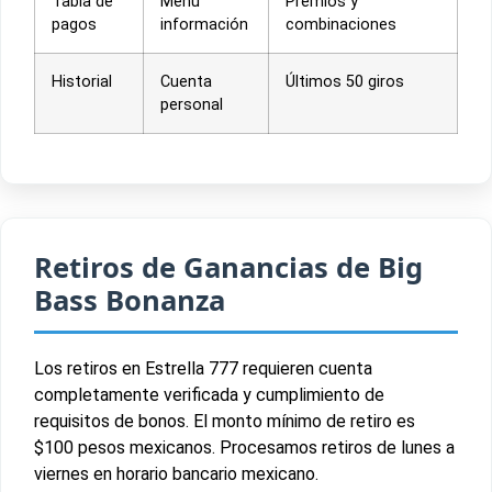
Tabla de
Menú
Premios y
pagos
información
combinaciones
Historial
Cuenta
Últimos 50 giros
personal
Retiros de Ganancias de Big
Bass Bonanza
Los retiros en Estrella 777 requieren cuenta
completamente verificada y cumplimiento de
requisitos de bonos. El monto mínimo de retiro es
$100 pesos mexicanos. Procesamos retiros de lunes a
viernes en horario bancario mexicano.