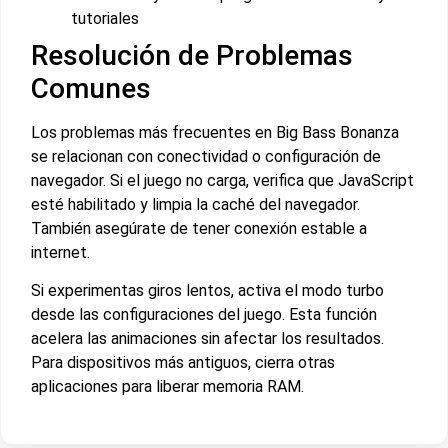
tutoriales
Resolución de Problemas
Comunes
Los problemas más frecuentes en Big Bass Bonanza
se relacionan con conectividad o configuración de
navegador. Si el juego no carga, verifica que JavaScript
esté habilitado y limpia la caché del navegador.
También asegúrate de tener conexión estable a
internet.
Si experimentas giros lentos, activa el modo turbo
desde las configuraciones del juego. Esta función
acelera las animaciones sin afectar los resultados.
Para dispositivos más antiguos, cierra otras
aplicaciones para liberar memoria RAM.