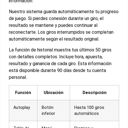
información.
Nuestro sistema guarda automáticamente tu progreso
de juego. Si pierdes conexión durante un giro, el
resultado se mantiene y puedes continuar al
reconectarte. Los giros interrumpidos se completan
automáticamente según el resultado original.
La función de historial muestra tus últimos 50 giros
con detalles completos. Incluye hora, apuesta,
resultado y ganancia de cada giro. Esta información
está disponible durante 90 días desde tu cuenta
personal.
Función
Ubicación
Descripción
Autoplay
Botón
Hasta 100 giros
inferior
automáticos